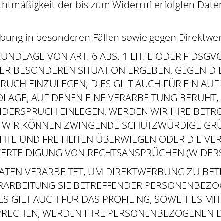
Rechtmäßigkeit der bis zum Widerruf erfolgten Dat
bung in besonderen Fällen sowie gegen Direktwer
DLAGE VON ART. 6 ABS. 1 LIT. E ODER F DSGVO
HRER BESONDEREN SITUATION ERGEBEN, GEGEN DI
CH EINZULEGEN; DIES GILT AUCH FÜR EIN AUF
NDLAGE, AUF DENEN EINE VERARBEITUNG BERUHT,
IDERSPRUCH EINLEGEN, WERDEN WIR IHRE BET
NN, WIR KÖNNEN ZWINGENDE SCHUTZWÜRDIGE GR
ECHTE UND FREIHEITEN ÜBERWIEGEN ODER DIE VE
TEIDIGUNG VON RECHTSANSPRÜCHEN (WIDERSPR
EN VERARBEITET, UM DIREKTWERBUNG ZU BETRE
ERARBEITUNG SIE BETREFFENDER PERSONENBEZ
S GILT AUCH FÜR DAS PROFILING, SOWEIT ES M
SPRECHEN, WERDEN IHRE PERSONENBEZOGENEN 